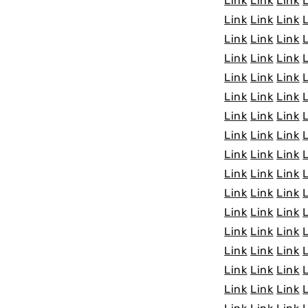
Link
Link
Link
Link
Link
Link
Link
Link
Link
Link
Link
Link
Link
Link
Link
Link
Link
Link
Link
Link
Link
Link
Link
Link
Link
Link
Link
Link
Link
Link
Link
Link
Link
Link
Link
Link
Link
Link
Link
Link
Link
Link
Link
Link
Link
Link
Link
Link