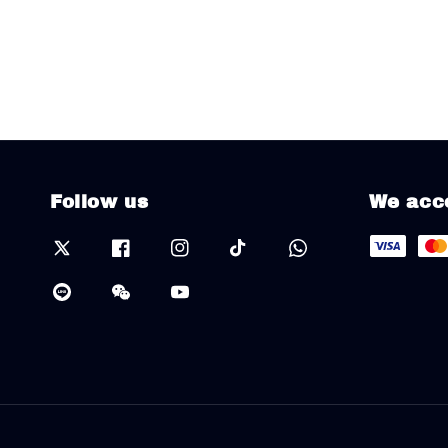
Follow us
We acc