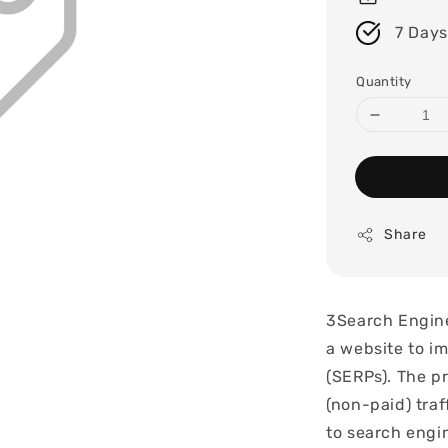
7 Days
Quantity
Share
3Search Engine
a website to im
(SERPs). The pr
(non-paid) tra
to search engin