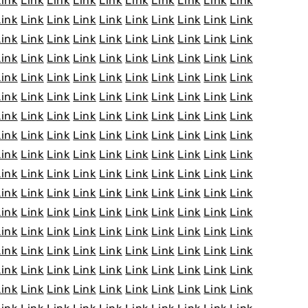
Link
Link
Link
Link
Link
Link
Link
Link
Link
Link
Link
Link
Link
Link
Link
Link
Link
Link
Link
Link
Link
Link
Link
Link
Link
Link
Link
Link
Link
Link
Link
Link
Link
Link
Link
Link
Link
Link
Link
Link
Link
Link
Link
Link
Link
Link
Link
Link
Link
Link
Link
Link
Link
Link
Link
Link
Link
Link
Link
Link
Link
Link
Link
Link
Link
Link
Link
Link
Link
Link
Link
Link
Link
Link
Link
Link
Link
Link
Link
Link
Link
Link
Link
Link
Link
Link
Link
Link
Link
Link
Link
Link
Link
Link
Link
Link
Link
Link
Link
Link
Link
Link
Link
Link
Link
Link
Link
Link
Link
Link
Link
Link
Link
Link
Link
Link
Link
Link
Link
Link
Link
Link
Link
Link
Link
Link
Link
Link
Link
Link
Link
Link
Link
Link
Link
Link
Link
Link
Link
Link
Link
Link
Link
Link
Link
Link
Link
Link
Link
Link
Link
Link
Link
Link
Link
Link
Link
Link
Link
Link