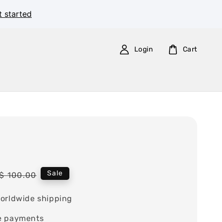
t started
Login
Cart
Regular
Sale
$ 100.00
price
orldwide shipping
e payments