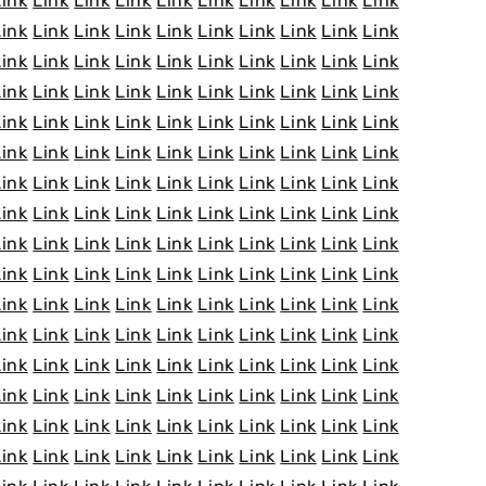
Link
Link
Link
Link
Link
Link
Link
Link
Link
Link
Link
Link
Link
Link
Link
Link
Link
Link
Link
Link
Link
Link
Link
Link
Link
Link
Link
Link
Link
Link
Link
Link
Link
Link
Link
Link
Link
Link
Link
Link
Link
Link
Link
Link
Link
Link
Link
Link
Link
Link
Link
Link
Link
Link
Link
Link
Link
Link
Link
Link
Link
Link
Link
Link
Link
Link
Link
Link
Link
Link
Link
Link
Link
Link
Link
Link
Link
Link
Link
Link
Link
Link
Link
Link
Link
Link
Link
Link
Link
Link
Link
Link
Link
Link
Link
Link
Link
Link
Link
Link
Link
Link
Link
Link
Link
Link
Link
Link
Link
Link
Link
Link
Link
Link
Link
Link
Link
Link
Link
Link
Link
Link
Link
Link
Link
Link
Link
Link
Link
Link
Link
Link
Link
Link
Link
Link
Link
Link
Link
Link
Link
Link
Link
Link
Link
Link
Link
Link
Link
Link
Link
Link
Link
Link
Link
Link
Link
Link
Link
Link