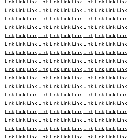
Link
Link
Link
Link
Link
Link
Link
Link
Link
Link
Link
Link
Link
Link
Link
Link
Link
Link
Link
Link
Link
Link
Link
Link
Link
Link
Link
Link
Link
Link
Link
Link
Link
Link
Link
Link
Link
Link
Link
Link
Link
Link
Link
Link
Link
Link
Link
Link
Link
Link
Link
Link
Link
Link
Link
Link
Link
Link
Link
Link
Link
Link
Link
Link
Link
Link
Link
Link
Link
Link
Link
Link
Link
Link
Link
Link
Link
Link
Link
Link
Link
Link
Link
Link
Link
Link
Link
Link
Link
Link
Link
Link
Link
Link
Link
Link
Link
Link
Link
Link
Link
Link
Link
Link
Link
Link
Link
Link
Link
Link
Link
Link
Link
Link
Link
Link
Link
Link
Link
Link
Link
Link
Link
Link
Link
Link
Link
Link
Link
Link
Link
Link
Link
Link
Link
Link
Link
Link
Link
Link
Link
Link
Link
Link
Link
Link
Link
Link
Link
Link
Link
Link
Link
Link
Link
Link
Link
Link
Link
Link
Link
Link
Link
Link
Link
Link
Link
Link
Link
Link
Link
Link
Link
Link
Link
Link
Link
Link
Link
Link
Link
Link
Link
Link
Link
Link
Link