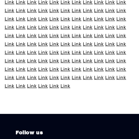
Link
Link
Link
Link
Link
Link
Link
Link
Link
Link
Link
Link
Link
Link
Link
Link
Link
Link
Link
Link
Link
Link
Link
Link
Link
Link
Link
Link
Link
Link
Link
Link
Link
Link
Link
Link
Link
Link
Link
Link
Link
Link
Link
Link
Link
Link
Link
Link
Link
Link
Link
Link
Link
Link
Link
Link
Link
Link
Link
Link
Link
Link
Link
Link
Link
Link
Link
Link
Link
Link
Link
Link
Link
Link
Link
Link
Link
Link
Link
Link
Link
Link
Link
Link
Link
Link
Link
Link
Link
Link
Link
Link
Link
Link
Link
Link
Link
Link
Link
Link
Link
Link
Link
Link
Link
Link
Link
Link
Link
Link
Link
Link
Link
Link
Link
Link
Follow us