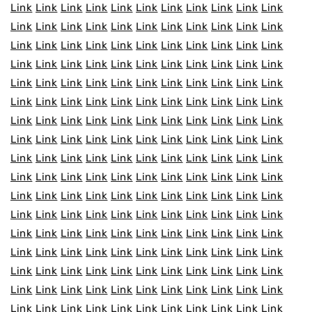
Link
Link
Link
Link
Link
Link
Link
Link
Link
Link
Link
Link
Link
Link
Link
Link
Link
Link
Link
Link
Link
Link
Link
Link
Link
Link
Link
Link
Link
Link
Link
Link
Link
Link
Link
Link
Link
Link
Link
Link
Link
Link
Link
Link
Link
Link
Link
Link
Link
Link
Link
Link
Link
Link
Link
Link
Link
Link
Link
Link
Link
Link
Link
Link
Link
Link
Link
Link
Link
Link
Link
Link
Link
Link
Link
Link
Link
Link
Link
Link
Link
Link
Link
Link
Link
Link
Link
Link
Link
Link
Link
Link
Link
Link
Link
Link
Link
Link
Link
Link
Link
Link
Link
Link
Link
Link
Link
Link
Link
Link
Link
Link
Link
Link
Link
Link
Link
Link
Link
Link
Link
Link
Link
Link
Link
Link
Link
Link
Link
Link
Link
Link
Link
Link
Link
Link
Link
Link
Link
Link
Link
Link
Link
Link
Link
Link
Link
Link
Link
Link
Link
Link
Link
Link
Link
Link
Link
Link
Link
Link
Link
Link
Link
Link
Link
Link
Link
Link
Link
Link
Link
Link
Link
Link
Link
Link
Link
Link
Link
Link
Link
Link
Link
Link
Link
Link
Link