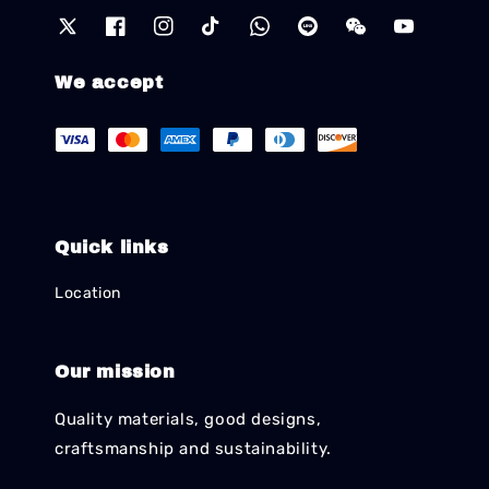
We accept
Quick links
Location
Our mission
Quality materials, good designs,
craftsmanship and sustainability.