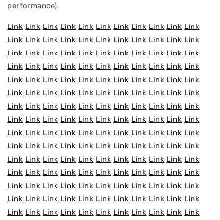
performance).
Link
Link
Link
Link
Link
Link
Link
Link
Link
Link
Link
Link
Link
Link
Link
Link
Link
Link
Link
Link
Link
Link
Link
Link
Link
Link
Link
Link
Link
Link
Link
Link
Link
Link
Link
Link
Link
Link
Link
Link
Link
Link
Link
Link
Link
Link
Link
Link
Link
Link
Link
Link
Link
Link
Link
Link
Link
Link
Link
Link
Link
Link
Link
Link
Link
Link
Link
Link
Link
Link
Link
Link
Link
Link
Link
Link
Link
Link
Link
Link
Link
Link
Link
Link
Link
Link
Link
Link
Link
Link
Link
Link
Link
Link
Link
Link
Link
Link
Link
Link
Link
Link
Link
Link
Link
Link
Link
Link
Link
Link
Link
Link
Link
Link
Link
Link
Link
Link
Link
Link
Link
Link
Link
Link
Link
Link
Link
Link
Link
Link
Link
Link
Link
Link
Link
Link
Link
Link
Link
Link
Link
Link
Link
Link
Link
Link
Link
Link
Link
Link
Link
Link
Link
Link
Link
Link
Link
Link
Link
Link
Link
Link
Link
Link
Link